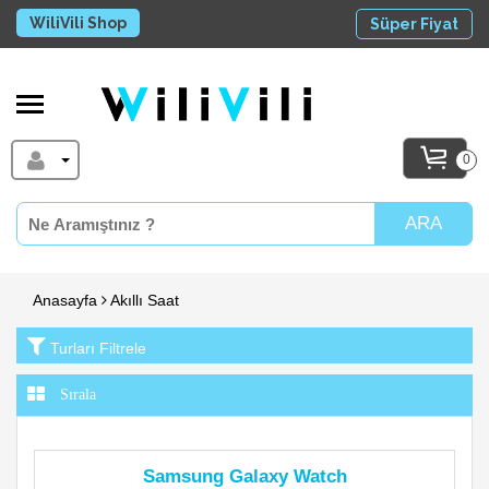
WiliVili Shop
Süper Fiyat
0
ARA
Anasayfa
Akıllı Saat
Turları Filtrele
Samsung Galaxy Watch