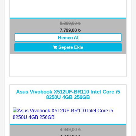
8.399,00
₺
7.799,00
₺
Hemen Al
Sepete Ekle
Asus Vivobook X512UF-BR110 Intel Core i5
8250U 4GB 256GB
4.949,00
₺