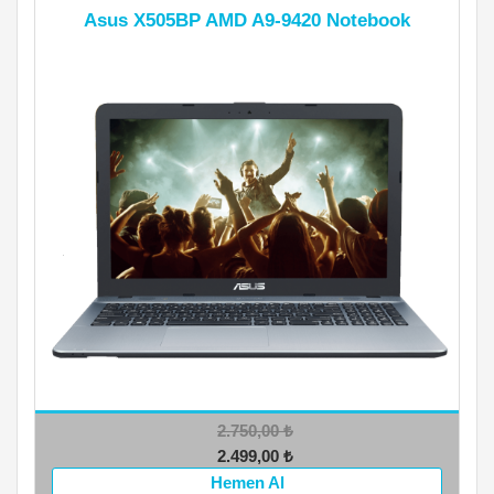
Asus X505BP AMD A9-9420 Notebook
2.750,00
₺
2.499,00
₺
Hemen Al