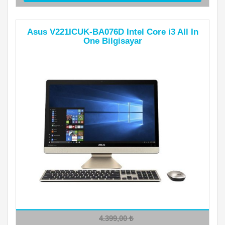
Asus V221ICUK-BA076D Intel Core i3 All In
One Bilgisayar
4.399,00
₺