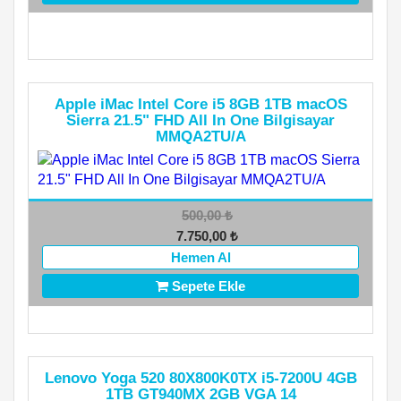
Apple iMac Intel Core i5 8GB 1TB macOS
Sierra 21.5" FHD All In One Bilgisayar
MMQA2TU/A
500,00
₺
7.750,00
₺
Hemen Al
Sepete Ekle
Lenovo Yoga 520 80X800K0TX i5-7200U 4GB
1TB GT940MX 2GB VGA 14