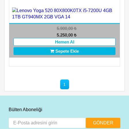
5.900,00
₺
5.250,00
₺
Hemen Al
Sepete Ekle
1
Bülten Aboneliği