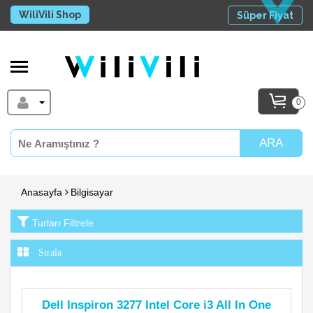
WiliVili Shop
Süper Fiyat
0
ARA
Anasayfa
Bilgisayar
Turları Filtrele
Dell Inspiron 3277 Intel Core i3 All In One