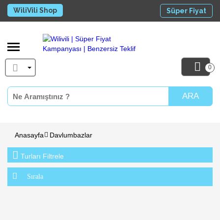
WiliVili Shop
Süper Fiyat
0
ARA
Anasayfa
Davlumbazlar
Turları Filtrele