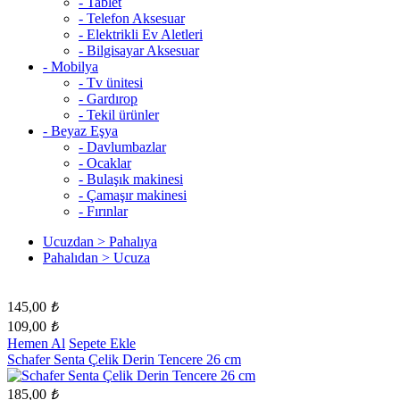
- Tablet
- Telefon Aksesuar
- Elektrikli Ev Aletleri
- Bilgisayar Aksesuar
- Mobilya
- Tv ünitesi
- Gardırop
- Tekil ürünler
- Beyaz Eşya
- Davlumbazlar
- Ocaklar
- Bulaşık makinesi
- Çamaşır makinesi
- Fırınlar
Ucuzdan > Pahalıya
Pahalıdan > Ucuza
145,00
₺
109,00
₺
Hemen Al
Sepete Ekle
Schafer Senta Çelik Derin Tencere 26 cm
185,00
₺