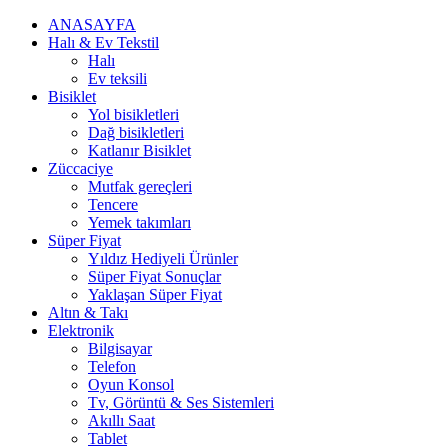
ANASAYFA
Halı & Ev Tekstil
Halı
Ev teksili
Bisiklet
Yol bisikletleri
Dağ bisikletleri
Katlanır Bisiklet
Züccaciye
Mutfak gereçleri
Tencere
Yemek takımları
Süper Fiyat
Yıldız Hediyeli Ürünler
Süper Fiyat Sonuçlar
Yaklaşan Süper Fiyat
Altın & Takı
Elektronik
Bilgisayar
Telefon
Oyun Konsol
Tv, Görüntü & Ses Sistemleri
Akıllı Saat
Tablet