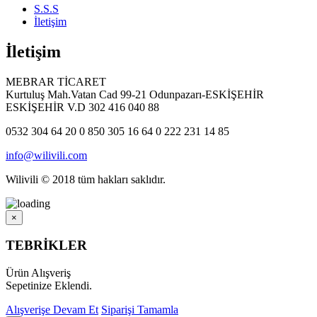
S.S.S
İletişim
İletişim
MEBRAR TİCARET
Kurtuluş Mah.Vatan Cad 99-21 Odunpazarı-ESKİŞEHİR
ESKİŞEHİR V.D 302 416 040 88
0532 304 64 20
0 850 305 16 64
0 222 231 14 85
info@wilivili.com
Wilivili © 2018 tüm hakları saklıdır.
×
TEBRİKLER
Ürün Alışveriş
Sepetinize Eklendi.
Alışverişe Devam Et
Siparişi Tamamla