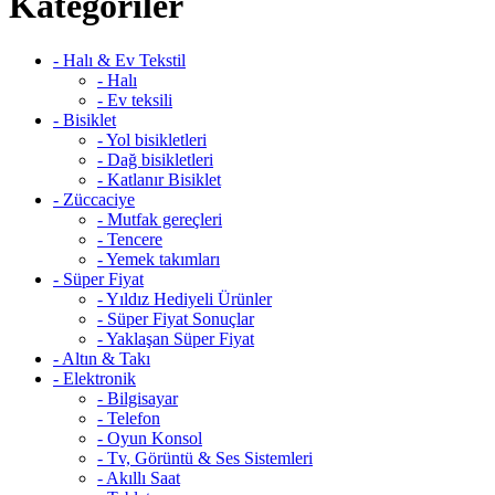
Kategoriler
- Halı & Ev Tekstil
- Halı
- Ev teksili
- Bisiklet
- Yol bisikletleri
- Dağ bisikletleri
- Katlanır Bisiklet
- Züccaciye
- Mutfak gereçleri
- Tencere
- Yemek takımları
- Süper Fiyat
- Yıldız Hediyeli Ürünler
- Süper Fiyat Sonuçlar
- Yaklaşan Süper Fiyat
- Altın & Takı
- Elektronik
- Bilgisayar
- Telefon
- Oyun Konsol
- Tv, Görüntü & Ses Sistemleri
- Akıllı Saat