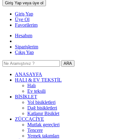
Giriş Yap
veya üye ol
Giriş Yap
Üye Ol
Favorilerim
Hesabım
Siparişlerim
Çıkış Yap
ARA
ANASAYFA
HALI & EV TEKSTİL
Halı
Ev teksili
BİSİKLET
Yol bisikletleri
Dağ bisikletleri
Katlanır Bisiklet
ZÜCCACİYE
Mutfak gereçleri
Tencere
Yemek takımları