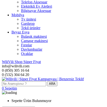
Telefon Aksesuar
Elektrikli Ev Aletleri
Bilgisayar Aksesuar
Mobilya
Tv ünitesi
Gardırop
Tekil ürünler
Beyaz Eşya
Bulaşık makinesi
Çamaşır makinesi
Fırınlar
Davlumbazlar
Ocaklar
WiliVili Shop
Süper Fiyat
info@wilivili.com
0 (850) 305 16 64
0 (532) 304 64 20
ARA
0
Sepetim
Sepette Ürün Bulunmuyor