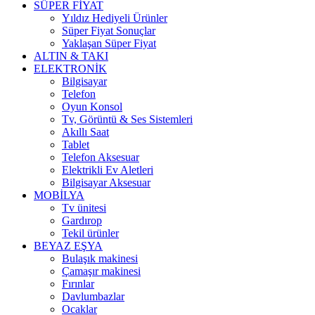
SÜPER FİYAT
Yıldız Hediyeli Ürünler
Süper Fiyat Sonuçlar
Yaklaşan Süper Fiyat
ALTIN & TAKI
ELEKTRONİK
Bilgisayar
Telefon
Oyun Konsol
Tv, Görüntü & Ses Sistemleri
Akıllı Saat
Tablet
Telefon Aksesuar
Elektrikli Ev Aletleri
Bilgisayar Aksesuar
MOBİLYA
Tv ünitesi
Gardırop
Tekil ürünler
BEYAZ EŞYA
Bulaşık makinesi
Çamaşır makinesi
Fırınlar
Davlumbazlar
Ocaklar