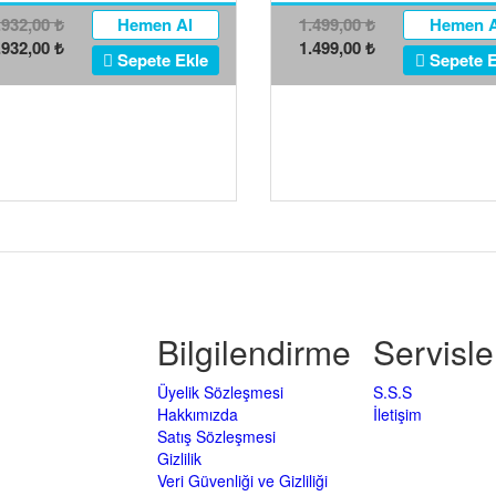
.932,00
Hemen Al
1.499,00
Hemen A
₺
₺
.932,00
1.499,00
₺
₺
Sepete Ekle
Sepete E
Bilgilendirme
Servisle
Üyelik Sözleşmesi
S.S.S
Hakkımızda
İletişim
Satış Sözleşmesi
Gizlilik
Veri Güvenliği ve Gizliliği