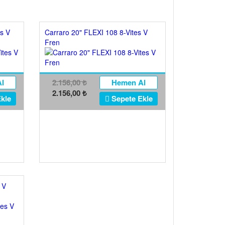
es V
Carraro 20" FLEXI 108 8-Vites V
Fren
l
2.156,00
Hemen Al
₺
2.156,00
₺
kle
Sepete Ekle
 V