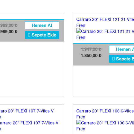
Carraro 20" FLEXI 121 21-Vit
.989,00
Hemen Al
Fren
₺
.989,00
₺
Sepete Ekle
1.947,00
Hemen A
₺
1.850,00
₺
Sepete E
aro 20" FLEXI 107 7-Vites V
Carraro 20" FLEXI 106 6-Vites
n
Fren