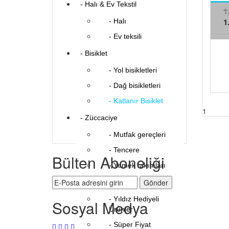
- Halı & Ev Tekstil
1
1
- Halı
- Ev teksili
- Bisiklet
- Yol bisikletleri
- Dağ bisikletleri
- Katlanır Bisiklet
1
- Züccaciye
- Mutfak gereçleri
- Tencere
Bülten Aboneliği
- Yemek takımları
- Süper Fiyat
- Yıldız Hediyeli
Sosyal Medya
Ürünler
- Süper Fiyat