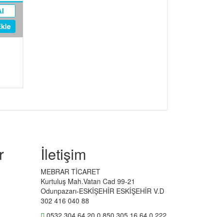
l
kle
r
İletişim
MEBRAR TİCARET
Kurtuluş Mah.Vatan Cad 99-21
Odunpazarı-ESKİŞEHİR ESKİŞEHİR V.D
302 416 040 88
0532 304 64 20
0 850 305 16 64
0 222