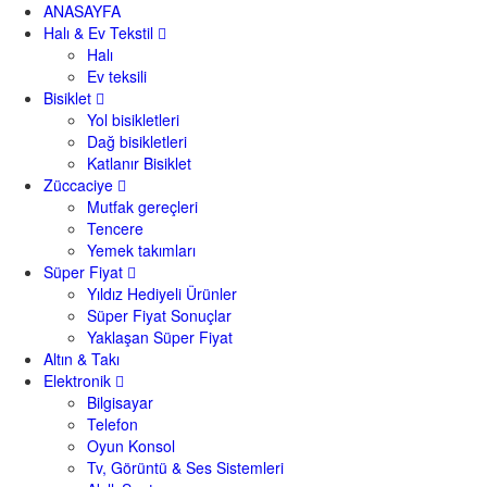
ANASAYFA
Halı & Ev Tekstil
Halı
Ev teksili
Bisiklet
Yol bisikletleri
Dağ bisikletleri
Katlanır Bisiklet
Züccaciye
Mutfak gereçleri
Tencere
Yemek takımları
Süper Fiyat
Yıldız Hediyeli Ürünler
Süper Fiyat Sonuçlar
Yaklaşan Süper Fiyat
Altın & Takı
Elektronik
Bilgisayar
Telefon
Oyun Konsol
Tv, Görüntü & Ses Sistemleri