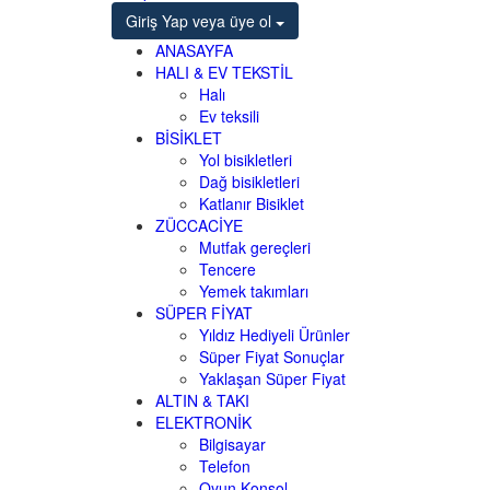
Giriş Yap
veya üye ol
ANASAYFA
HALI & EV TEKSTİL
Halı
Ev teksili
BİSİKLET
Yol bisikletleri
Dağ bisikletleri
Katlanır Bisiklet
ZÜCCACİYE
Mutfak gereçleri
Tencere
Yemek takımları
SÜPER FİYAT
Yıldız Hediyeli Ürünler
Süper Fiyat Sonuçlar
Yaklaşan Süper Fiyat
ALTIN & TAKI
ELEKTRONİK
Bilgisayar
Telefon
Oyun Konsol