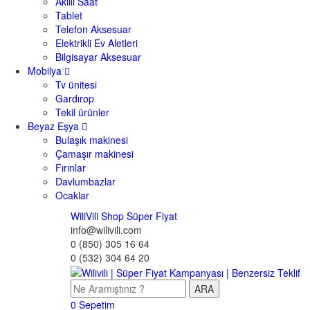
Akıllı Saat
Tablet
Telefon Aksesuar
Elektrikli Ev Aletleri
Bilgisayar Aksesuar
Mobilya
Tv ünitesi
Gardırop
Tekil ürünler
Beyaz Eşya
Bulaşık makinesi
Çamaşır makinesi
Fırınlar
Davlumbazlar
Ocaklar
WiliVili Shop
Süper Fiyat
info@wilivili.com
0 (850) 305 16 64
0 (532) 304 64 20
ARA
0
Sepetim