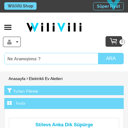
WiliVili Shop
Süper Fiyat
0
ARA
Anasayfa
Elektrikli Ev Aletleri
Turları Filtrele
Stilevs Anka Dik Süpürge