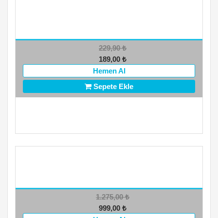
229,90
₺
189,00
₺
Hemen Al
Sepete Ekle
1.275,00
₺
999,00
₺