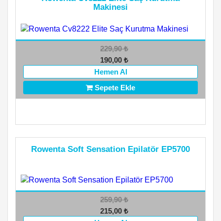
Makinesi
229,90
₺
190,00
₺
Hemen Al
Sepete Ekle
Rowenta Soft Sensation Epilatör EP5700
259,90
₺
215,00
₺