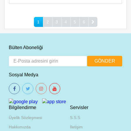
1
2
3
4
5
6
Bülten Aboneliği
Sosyal Medya
Bilgilendirme
Servisler
Üyelik Sözleşmesi
S.S.S
Hakkımızda
İletişim