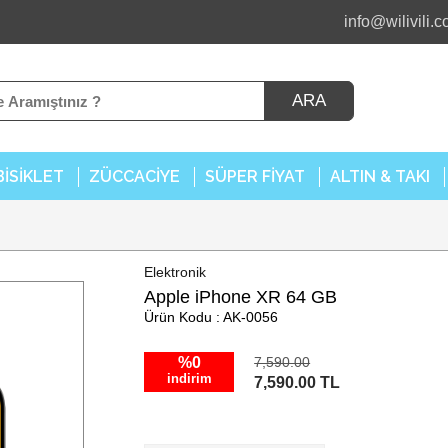
info@wilivili.
ARA
BİSİKLET
ZÜCCACİYE
SÜPER FİYAT
ALTIN & TAKI
Elektronik
Apple iPhone XR 64 GB
Ürün Kodu : AK-0056
%0
7,590.00
indirim
7,590.00 TL