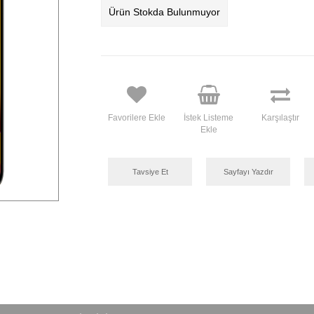
Ürün Stokda Bulunmuyor
Favorilere Ekle
İstek Listeme
Karşılaştır
Ekle
Tavsiye Et
Sayfayı Yazdır