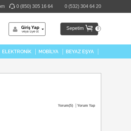
com
0 (850) 305 16 64
0 (532) 304 64 20
Giriş Yap
Sepetim
0
veya üye ol
ELEKTRONİK
MOBİLYA
BEYAZ EŞYA
Yorum(5)
Yorum Yap