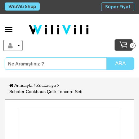
WiliVili Shop
Süper Fiyat
0
ARA
Anasayfa
Züccaciye
Schafer Cookhaus Çelik Tencere Seti