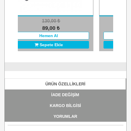
0,00
₺
299,00
₺
9,00
249,00
₺
₺
en Al
Hemen Al
te Ekle
Sepete Ekle
ÜRÜN ÖZELLİKLERİ
İADE DEĞİŞİM
KARGO BİLGİSİ
YORUMLAR