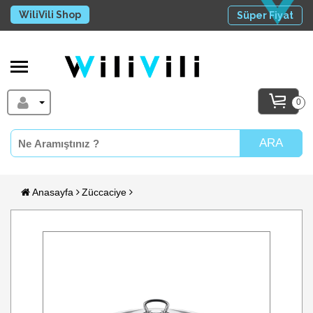
WiliVili Shop
Süper Fiyat
0
ARA
Anasayfa
Züccaciye